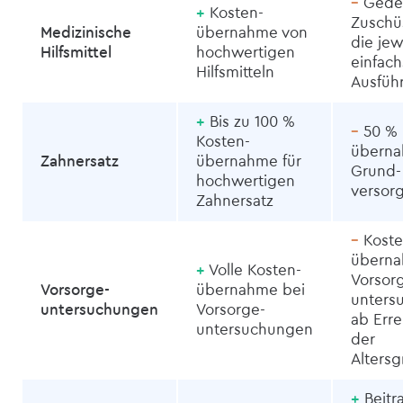
–
Gedec
+
Kosten­
Zuschü
Medizinische
übernahme von
die jew
Hilfsmittel
hochwertigen
einfach
Hilfsmitteln
Ausfüh
+
Bis zu 100 %
–
50 % 
Kosten­
überna
Zahnersatz
übernahme für
Grund­
hochwertigen
versor
Zahnersatz
–
Koste
überna
+
Volle Kosten­
Vorsor
Vorsorge­
übernahme bei
unters
untersuchungen
Vorsorge­
ab Err
untersuchungen
der
Alters
+
Beitra