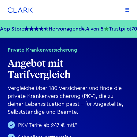
Zum Inhalt springen
Zum Footer springen
App Store
Hervorragend
4.4 von 5
Trustpilot
7
Private Kranken­versicherung
Angebot mit
Tarifvergleich
Vergleiche über 180 Versicherer und finde die
private Kranken­versicherung (PKV), die zu
deiner Lebenssituation passt – für Angestellte,
Selbstständige und Beamte.
PKV Tarife ab 247 € mtl.*