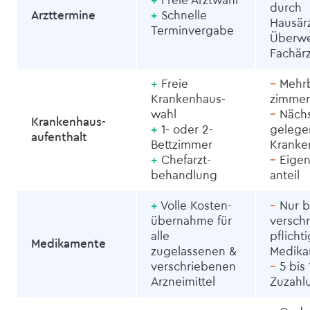
+
Freie Arztwahl
durch
Arzttermine
+
Schnelle
Hausärz
Termin­vergabe
Überwe
Fachärz
+
Freie
–
Mehrb
Krankenhaus­
zimmer
wahl
–
Nächs
Krankenhaus­
+
1- oder 2-
gelege
aufenthalt
Bettzimmer
Kranke
+
Chefarzt­
–
Eigen
behandlung
anteil
+
Volle Kosten­
–
Nur b
übernahme für
versch
alle
pflicht
Medikamente
zugelassenen &
Medik
verschriebenen
–
5 bis 
Arzneimittel
Zuzahl