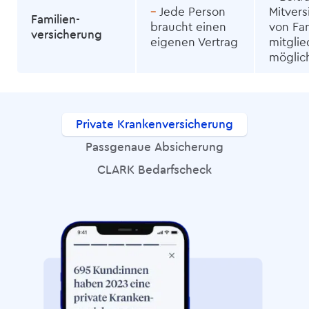
–
Jede Person
Mit­­ve
Familien­­
braucht einen
von Fam
versicherung
eigenen Vertrag
mitglie
möglic
Private Kranken­versicherung
Passgenaue Absicherung
CLARK Bedarfscheck