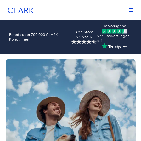
Zum Inhalt springen
Zum Footer springen
Hervorragend
App Store
Bereits über 700.000 CLARK
3.331 Bewertungen
4.2
von 5
Kund:innen
auf