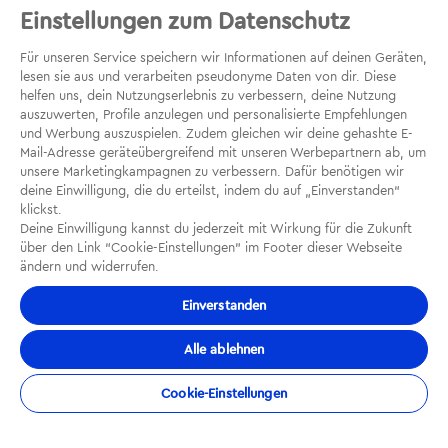
Einstellungen zum Datenschutz
mindestens 50 % zur Verletzung beiträgt. Es gibt sogar
Anbieter, die auf diese Kürzung komplett verzichten –
Für unseren Service speichern wir Informationen auf deinen Geräten,
ein Punkt, der deinen Schutz deutlich stärken kann.
lesen sie aus und verarbeiten pseudonyme Daten von dir. Diese
helfen uns, dein Nutzungserlebnis zu verbessern, deine Nutzung
auszuwerten, Profile anzulegen und personalisierte Empfehlungen
und Werbung auszuspielen. Zudem gleichen wir deine gehashte E-
Mail-Adresse geräteübergreifend mit unseren Werbepartnern ab, um
unsere Marketingkampagnen zu verbessern. Dafür benötigen wir
deine Einwilligung, die du erteilst, indem du auf „Einverstanden“
klickst.
Deine Einwilligung kannst du jederzeit mit Wirkung für die Zukunft
Kann man eine Unfall­versicherung
über den Link “Cookie-Einstellungen” im Footer dieser Webseite
ändern und widerrufen.
online abschließen?
Einverstanden
Viele Versicherer bieten die Möglichkeit, die
Unfall­versicherung online abzuschließen. Dies ist
Alle ablehnen
meist schnell erledigt. Neben deinen
Cookie-Einstellungen
persönlichen Daten musst du dabei zum Beispiel
angeben, welchen Beruf du ausübst, und auch